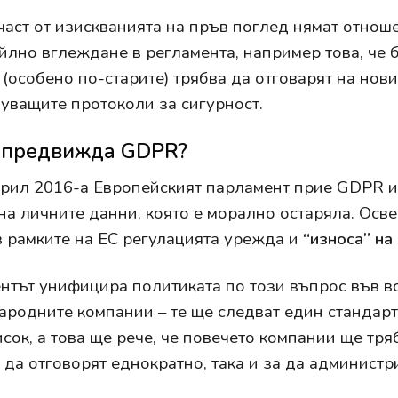
част от изискванията на пръв поглед нямат отно
йлно вглеждане в регламента, например това, че
 (особено по-старите) трябва да отговарят на но
уващите протоколи за сигурност.
 предвижда GDPR?
рил 2016-а Европейският парламент прие GDPR и
на личните данни, която е морално остаряла. Ос
в рамките на ЕС регулацията урежда и
“износа” на
нтът унифицира политиката по този въпрос във вс
родните компании – те ще следват един стандарт в
исок, а това ще рече, че повечето компании ще тр
а да отговорят еднократно, така и за да администр