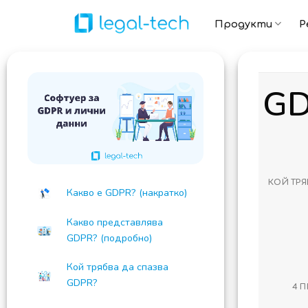
Skip
to
Продукти
Р
content
GD
КОЙ ТРЯ
Какво е GDPR? (накратко)
Какво представлява
GDPR? (подробно)
Кой трябва да спазва
GDPR?
4 