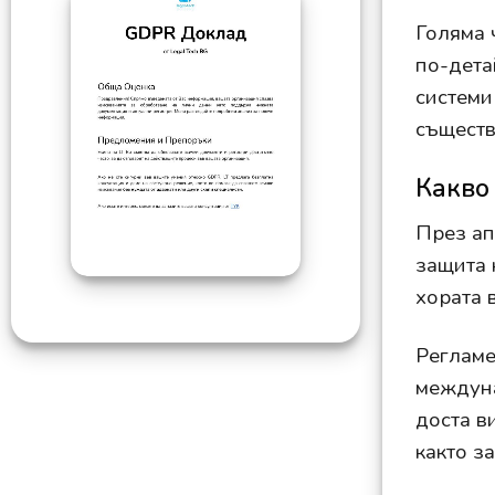
Голяма 
по-дета
системи
съществ
Какво
През ап
защита 
хората 
Регламе
междуна
доста в
както з