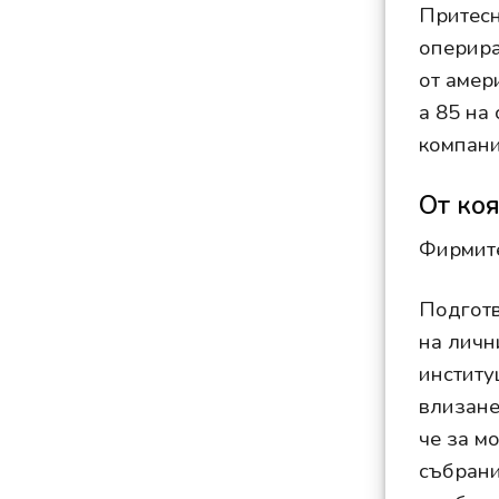
Притесн
оперира
от амер
a 85 на
компани
От коя
Фирмите
Подготв
на личн
институ
влизане
че за м
събрани