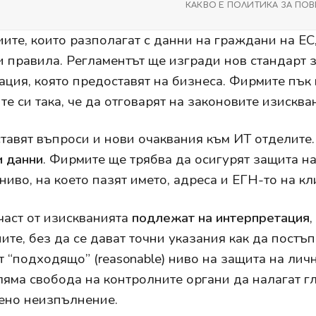
КАКВО Е ПОЛИТИКА ЗА ПО
ите, които разполагат с данни на граждани на ЕС
и правила. Регламентът ще изгради нов стандарт 
ция, която предоставят на бизнеса. Фирмите пък 
те си така, че да отговарят на законовите изисква
ставят въпроси и нови очаквания към ИТ отделит
и данни
. Фирмите ще трябва да осигурят защита на
ниво, на което пазят името, адреса и ЕГН-то на кл
част от изискванията
подлежат на интерпретация
,
ите, без да се дават точни указания как да постъп
т “подходящо” (reasonable) ниво на защита на лич
ляма свобода на контролните органи да налагат г
ено неизпълнение.