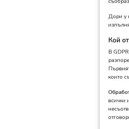
съобраз
Дори у 
изпълня
Кой от
В GDPR 
разпор
Първият
които с
Обрабо
всички 
несъотв
отговор