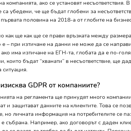
на компанията, ако се установят несъответствия. В
 са убедени, че ще бъдат глобени за несъответств
 първата половина на 2018-а от глобите на бизнес
но как ще как ще се прави връзката между размер
 е – при изтичане на данни не може да се направи
а ако има изтичане на ЕГН-та, глобата да е по-гол
и, които бъдат “хванати” в несъответствие, ще дад
 ситуация.
 изисква GDPR от компаниите?
нията на регламента ще принудят много компании 
ат и защитават данните на клиентите. Това се поз
е, но личната информация на потребителите се па
я е събрана. Например, ако договорът с даден кли
 да се пазят, те трябва да бъдат изтрити. Персо