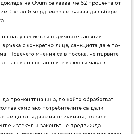
 доклада на Ovum се казва, че 52 процента от
ие. Около 6 млрд. евро се очаква да събере
а.
а на нарушението и паричните санкции.
 връзка с конкретно лице, санкцията да е по-
яма. Повечето мнения са в посока, че първите
ат насока на останалите какво ги чака в
да променят начина, по който обработват,
волява само ако потребителите са дали
зи не до отпадане на причината, поради
ент е изтекъл и законът не предвижда
налната информация на частните лица подлежи