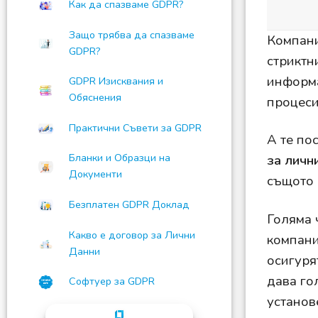
Как да спазваме GDPR?
Защо трябва да спазваме
Компани
GDPR?
стриктн
информа
GDPR Изисквания и
Обяснения
процеси
Практични Съвети за GDPR
A тe по
Бланки и Образци на
за
личн
Документи
същото 
Безплатен GDPR Доклад
Голяма 
Какво е договор за Лични
компани
Данни
осигуря
дава го
Софтуер за GDPR
установ