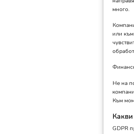
направя
много.
Компани
или към
чувстви
обработ
Финансо
Не на п
компани
Към мом
Какви 
GDPR пр