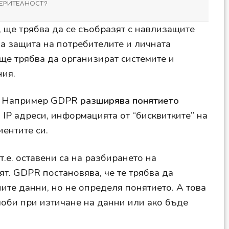
ВЕРИТЕЛНОСТ?
, ще трябва да се съобразят с навлизащите
за защита на потребителите и личната
ще трябва да организират системите и
ния.
е. Например GDPR
разширява понятието
 IP адреси, информацията от “бисквитките” на
иентите си.
 т.е. оставени са на разбирането на
ят. GDPR постановява, че те трябва да
ните данни, но не определя понятието. А това
лоби при изтичане на данни или ако бъде