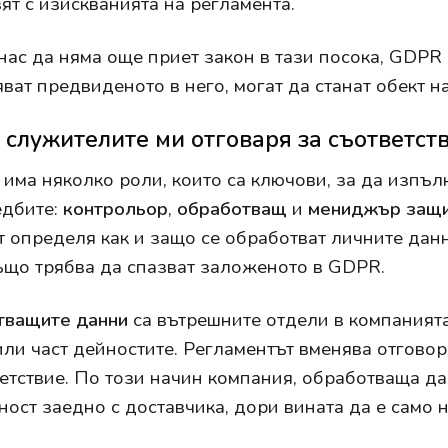
ят с изискванията на регламента.
нас да няма още приет закон в тази посока, GDPR 
ват предвиденото в него, могат да станат обект н
 служителите ми отговаря за съответст
има няколко роли, които са ключови, за да изпъл
едбите:
контрольор
,
обработващ
и
мениджър защи
 определя как и защо се обработват личните данн
ъщо трябва да спазват заложеното в GDPR.
тващите
данни
са вътрешните отдели в компанията
или част дейностите. Регламентът вменява отговорн
етствие. По този начин компания, обработваща да
ност заедно с доставчика, дори вината да е само 