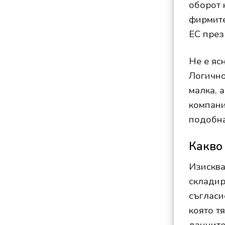
оборот 
фирмите
ЕС през
Не е яс
Логично
малка, 
компани
подобна
Какво
Изисква
складир
съгласи
която т
данните