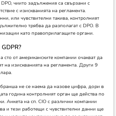
 DPO, чиито задължения са свързани с
тствие с изискванията на регламента.
нни, или чувствителни такива, контролният
адължително трябва да разполагат с DPO. В
анизации като правоприлагащите органи.
с GDPR?
а сто от американските компании очакват да
ят на изискванията на регламента. Други 9
олара.
бранша не се наема да назове цифра, дори в
ата година контролният орган ще действа по
ки. Анкета на сп. CIO с различни компании
тва и тези работещи с чувствителни данни ще