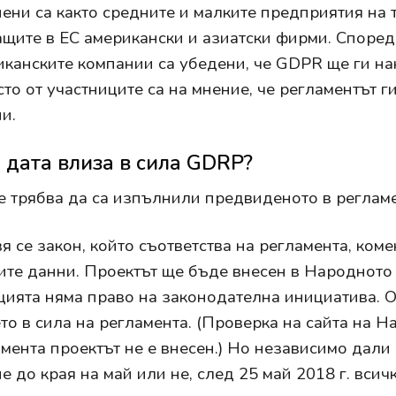
ени са както средните и малките предприятия на т
щите в ЕС американски и азиатски фирми. Според
иканските компании са убедени, че GDPR ще ги нак
 сто от участниците са на мнение, че регламентът 
и.
 дата влиза в сила GDRP?
 трябва да са изпълнили предвиденото в регламе
я се закон, който съответства на регламента, ко
ите данни. Проектът ще бъде внесен в Народното 
цията няма право на законодателна инициатива. О
то в сила на регламента. (Проверка на сайта на Н
омента проектът не е внесен.) Но независимо дал
е до края на май или не, след 25 май 2018 г. вси