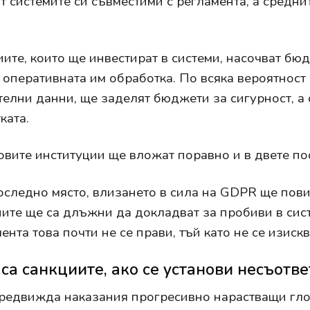
т системите си съвместими с регламента, а средни
ите, които ще инвестират в системи, насочват бюд
 оперативната им обработка. По всяка вероятнос
телни данни, ще заделят бюджети за сигурност, а 
ката.
вите институции ще вложат поравно и в двете по
оследно място, влизането в сила на GDPR ще повиш
ите ще са длъжни да докладват за пробиви в сист
ента това почти не се прави, тъй като не се изиск
са санкциите, ако се установи несъотв
едвижда наказания прогресивно нарастващи глоби