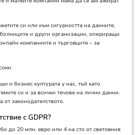
те и малките компании няма да се ангажират
жетите си или към сигурността на данните,
т болниците и други организации, опериращи
онлайн компаниите и търговците – за
соки.
и и бизнес културата у нас, тъй като
емите си и за всички течове на лични данни.
ва от законодателството.
етствие с GDPR?
 до 20 млн. евро или 4 на сто от световния