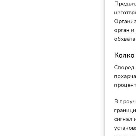
Предвиж
изготвя
Организ
орган и
обхвата
Колко
Според 
похарча
процент
В проуч
граници
сигнал 
установ