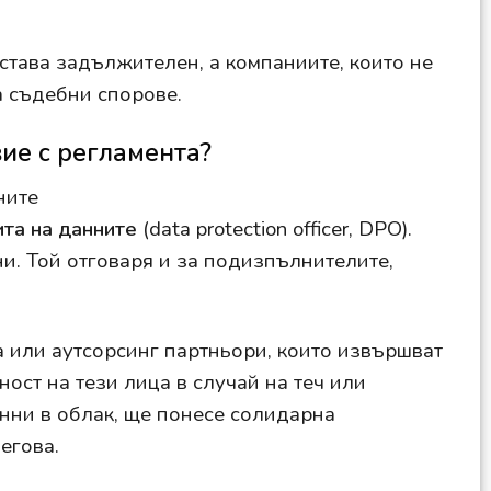
става задължителен, a компаниите, които не
а съдебни спорове.
вие с регламента?
ните
та на данните
(data protection officer, DPO).
и. Той отговаря и за подизпълнителите,
 или аутсорсинг партньори, които извършват
ост на тези лица в случай на теч или
нни в облак, ще понесе солидарна
негова.