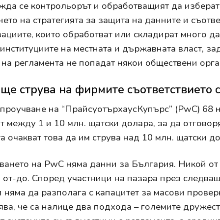
да се контрольорът и обработващият да изберат
нето на стратегията за защита на данните и съотве
ациите, които обработват или складират много да
 институциите на местната и държавната власт, з
 на регламента не попадат някои обществени орг
 ще струва на фирмите съответствието 
проучване на “ПрайсуотърхаусКупърс” (PwC) 68 н
т между 1 и 10 млн. щатски долара, за да отговор
а очакват това да им струва над 10 млн. щатски д
ването на PwC няма данни за България. Никой от 
 от-до. Според участници на пазара през следващ
и няма да разполага с капацитет за масови провер
ява, че са налице два подхода – големите дружес