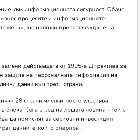
шение към информационната сигурност. Обаче
 бизнес процесите и информационните
вите мерки, ще наложи преразглеждане на
 замени действащата от 1995-а Директива за
вен защита на персоналната информация на
 лични данни
към трети страни.
ички 28 страни членки, което улеснява
 блока. Сега е ред на лошата новина – той е
ябва да помислят за сериозни инвестиции
ират данните, които оперират.