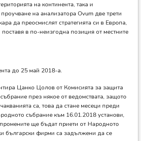
ериторията на континента, така и
 проучване на анализатора Ovum две трети
ара да преосмислят стратегията си в Европа,
ги поставя в по-неизгодна позиция от местните
нта до 25 май 2018-а.
ментира Цанко Цолов от Комисията за защита
събрание през някое от ведомствата, защото
чакванията са, това да стане месеци преди
ародното събрание към 16.01.2018 установи,
и промените ще бъдат приети от Народното
чки български фирми са задължени да се