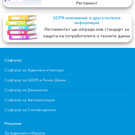
Регламент
GDPR изисквания и друга полезна
информация
Регламентът ще изгради нов стандарт за
защита на потребителите и техните данни
Софтуер
Софтуер за Адвокати и Кантори
Софтуер за GDPR и Лични Данни
Софтуер за Документи
Софтуер за Автоматизации
Софтуер за Счетоводители
Решения
За Адвокати и Юристи