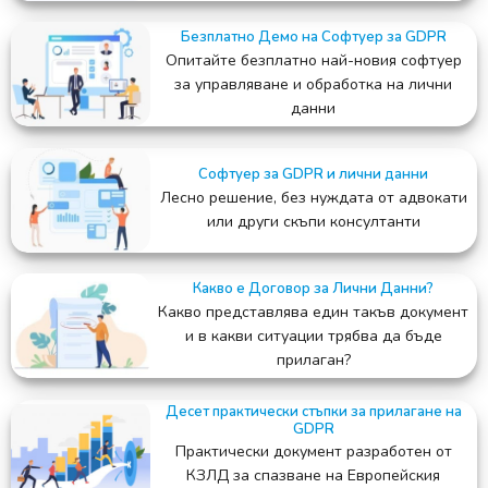
Безплатно Демо на Софтуер за GDPR
Опитайте безплатно най-новия софтуер
за управляване и обработка на лични
данни
Софтуер за GDPR и лични данни
Лесно решение, без нуждата от адвокати
или други скъпи консултанти
Какво е Договор за Лични Данни?
Какво представлява един такъв документ
и в какви ситуации трябва да бъде
прилаган?
Десет практически стъпки за прилагане на
GDPR
Практически документ разработен от
КЗЛД за спазване на Европейския