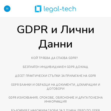
Skip
to
content
GDPR и Лични
Данни
КОЙ ТРЯБВА ДА СПАЗВА GDPR?
БЕЗПЛАТЕН ИНДИВИДУАЛЕН GDPR ДОКЛАД
ДЕСЕТ ПРАКТИЧЕСКИ СТЪПКИ ЗА ПРИЛАГАНЕ НА GDPR
GDPR БЛАНКИ И ОБРАЗЦИ НА ДОКУМЕНТИ, ДЕКЛАРАЦИИ И
ДОГОВОРИ
GDPR ИЗИСКВАНИЯ, СРОКОВЕ, ОБЯСНЕНИЕ И ДРУГА ПОЛЕЗНА
ИНФОРМАЦИЯ
БЪЛГАРИЯ Е НАЛОЖИЛА ГЛОБИ ЗА 3,21 МЛН. ЕВРО ПО GDPR