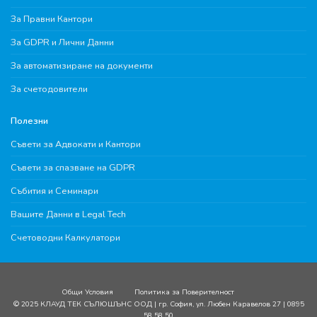
За Правни Кантори
За GDPR и Лични Данни
За автоматизиране на документи
За счетодовители
Полезни
Съвети за Адвокати и Кантори
Съвети за спазване на GDPR
Събития и Семинари
Вашите Данни в Legal Tech
Счетоводни Калкулатори
Общи Условия
Политика за Поверителност
© 2025 КЛАУД ТЕК СЪЛЮШЪНС ООД | гр. София, ул. Любен Каравелов 27 | 0895
58 58 50