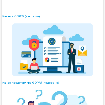
Какво е GDPR? (накратко)
Какво представлява GDPR? (подробно)