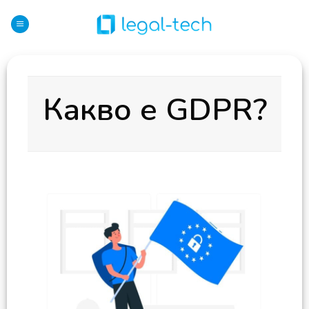
Skip
to
content
Какво е GDPR?