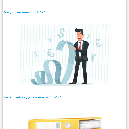
Как да спазваме GDPR?
Защо трябва да спазваме GDPR?