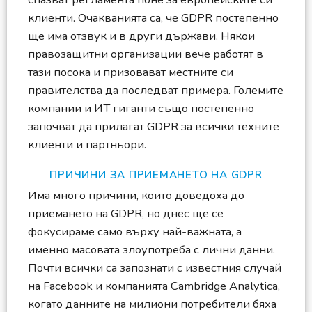
клиенти. Очакванията са, че GDPR постепенно
ще има отзвук и в други държави. Някои
правозащитни организации вече работят в
тази посока и призовават местните си
правителства да последват примера. Големите
компании и ИТ гиганти също постепенно
започват да прилагат GDPR за всички техните
клиенти и партньори.
ПРИЧИНИ ЗА ПРИЕМАНЕТО НА GDPR
Има много причини, които доведоха до
приемането на GDPR, но днес ще се
фокусираме само върху най-важната, а
именно масовата злоупотреба с лични данни.
Почти всички са запознати с известния случай
на Facebook и компанията Cambridge Analytica,
когато данните на милиони потребители бяха