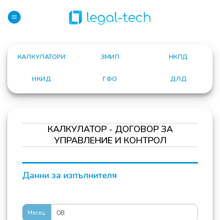
Skip
to
content
КАЛКУЛАТОРИ
ЗМИП
НКПД
НКИД
ГФО
ДЛД
КАЛКУЛАТОР - ДОГОВОР ЗА
УПРАВЛЕНИЕ И КОНТРОЛ
КАЛКУЛАТОР:
Данни за изпълнителя
ДОГОВОР
ЗА
УПРАВЛЕНИЕ
И
Месец:
КОНТРОЛ