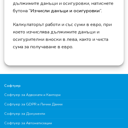
дължимите данъци и осигуровки, натиснете
бутона “
Изчисли данъци и осигуровки
“.
Калкулаторът работи и със суми в евро, при
което изчислява дължимите данъци и
осигурителни вноски в лева, както и чиста
сума за получаване в евро.
Софтуер
Софтуер за Адвокати и Кантори
Софтуер за GDPR и Лични Данни
Софтуер за Документи
Софтуер за Автоматизации