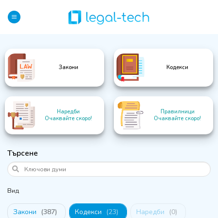
Skip
to
content
Закони
Кодекси
Наредби
Правилници
Очаквайте скоро!
Очаквайте скоро!
Търсене
Вид
Закони
(
387
)
Кодекси
(
23
)
Наредби
(
0
)