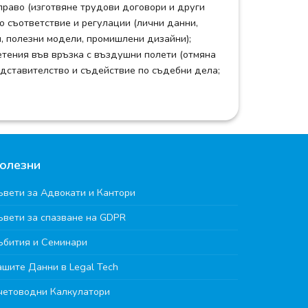
право (изготвяне трудови договори и други
о съответствие и регулации (лични данни,
и, полезни модели, промишлени дизайни);
етения във връзка с въздушни полети (отмяна
редставителство и съдействие по съдебни дела;
олезни
ъвети за Адвокати и Кантори
ъвети за спазване на GDPR
ъбития и Семинари
ашите Данни в Legal Tech
четоводни Калкулатори