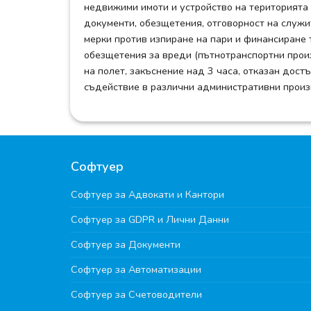
недвижими имоти и устройство на територията 
документи, обезщетения, отговорност на служи
мерки против изпиране на пари и финансиране т
обезщетения за вреди (пътнотранспортни произ
на полет, закъснение над 3 часа, отказан дост
съдействие в различни административни произ
Софтуер
Софтуер за Адвокати и Кантори
Софтуер за GDPR и Лични Данни
Софтуер за Документи
Софтуер за Автоматизации
Софтуер за Счетоводители