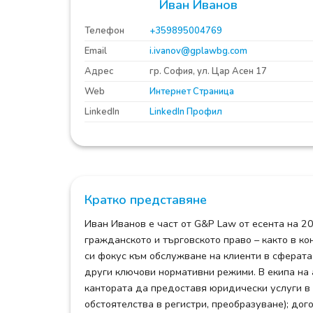
Иван Иванов
Телефон
+359895004769
Email
i.ivanov@gplawbg.com
Адрес
гр. София, ул. Цар Асен 17
Web
Интернет Страница
LinkedIn
LinkedIn Профил
Кратко представяне
Иван Иванов е част от G&P Law от есента на 2
гражданското и търговското право – както в ко
си фокус към обслужване на клиенти в сферата
други ключови нормативни режими. В екипа на 
кантората да предоставя юридически услуги в 
обстоятелства в регистри, преобразуване); дог