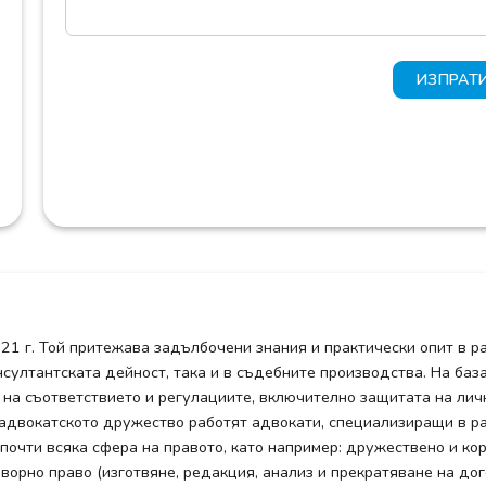
ИЗПРАТ
021 г. Той притежава задълбочени знания и практически опит в р
нсултантската дейност, така и в съдебните производства. На ба
 на съответствието и регулациите, включително защитата на лич
адвокатското дружество работят адвокати, специализиращи в ра
почти всяка сфера на правото, като например: дружествено и ко
оворно право (изготвяне, редакция, анализ и прекратяване на до