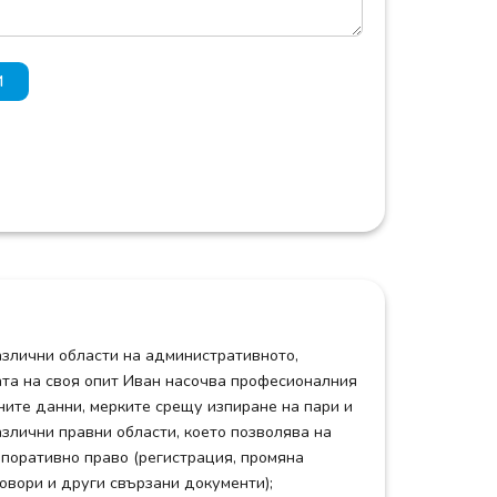
И
азлични области на административното,
зата на своя опит Иван насочва професионалния
ните данни, мерките срещу изпиране на пари и
злични правни области, което позволява на
рпоративно право (регистрация, промяна
говори и други свързани документи);