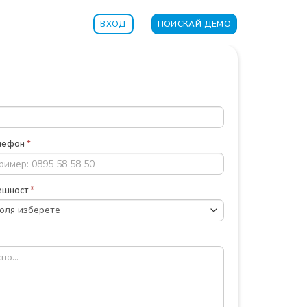
ВХОД
ПОИСКАЙ ДЕМО
лефон
*
ешност
*