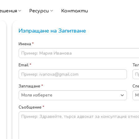
ешения
Ресурси
Контакти
Изпращане на Запитване
CRM:
Имена
*
ПУБЛИЧНО
ЗАПИТВАНЕ
Email
*
Те
Заплащане
*
Сп
Съобщение
*