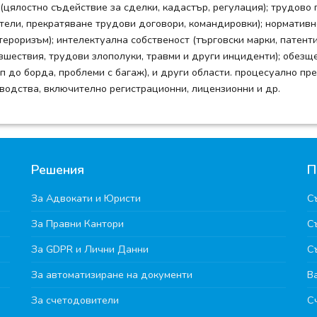
(цялостно съдействие за сделки, кадастър, регулация); трудово 
тели, прекратяване трудови договори, командировки); нормативн
ероризъм); интелектуална собственост (търговски марки, патент
шествия, трудови злополуки, травми и други инциденти); обезщ
ъп до борда, проблеми с багаж), и други области. процесуално п
водства, включително регистрационни, лицензионни и др.
Решения
П
За Адвокати и Юристи
С
За Правни Кантори
С
За GDPR и Лични Данни
С
За автоматизиране на документи
В
За счетодовители
С