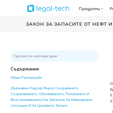
Skip
to
Продукти
Р
content
ЗАКОН ЗА ЗАПАСИТЕ ОТ НЕФТ 
Съдържание
Общи Разпоредби
О
Държавен Надзор Върху Създаването,
б
Съхраняването, Обновяването, Ползването И
5
Възстановяването На Запасите За Извънредни
2
Ситуации И На Целевите Запаси