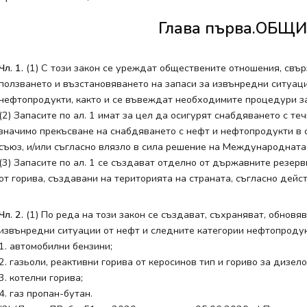
Глава първа.ОБЩ
Чл. 1.
(1) С този закон се уреждат обществените отношения, свър
ползването и възстановяването на запаси за извънредни ситуаци
нефтопродукти, както и се въвеждат необходимите процедури за
(2) Запасите по ал. 1 имат за цел да осигурят снабдяването с т
значимо прекъсване на снабдяването с нефт и нефтопродукти в 
съюз, и/или съгласно влязло в сила решение на Международната 
(3) Запасите по ал. 1 се създават отделно от държавните резер
от горива, създавани на територията на страната, съгласно дей
Чл. 2.
(1) По реда на този закон се създават, съхраняват, обновяв
извънредни ситуации от нефт и следните категории нефтопродук
1. автомобилни бензини;
2. газьоли, реактивни горива от керосинов тип и гориво за дизел
3. котелни горива;
4. газ пропан-бутан.