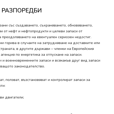
И РАЗПОРЕДБИ
зани със създаването, съхраняването, обновяването,
и от нефт и нефтопродукти и целеви запаси от
 преодоляването на евентуален сериозен недостиг.
ечни горива в случаите на затрудняване на доставките или
страната, в другите държави – членки на Европейския
агенция по енергетика за отпускане на запаси.
ви и военновременните запаси и всякакъв друг вид запаси
стващото законодателство.
ат, ползват, възстановяват и контролират запаси за
ти:
ови двигатели;