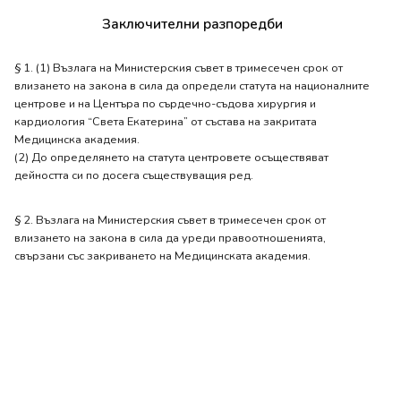
Заключителни разпоредби
§ 1. (1) Възлага на Министерския съвет в тримесечен срок от
влизането на закона в сила да определи статута на националните
центрове и на Центъра по сърдечно-съдова хирургия и
кардиология “Света Екатерина” от състава на закритата
Медицинска академия.
(2) До определянето на статута центровете осъществяват
дейността си по досега съществуващия ред.
§ 2. Възлага на Министерския съвет в тримесечен срок от
влизането на закона в сила да уреди правоотношенията,
свързани със закриването на Медицинската академия.