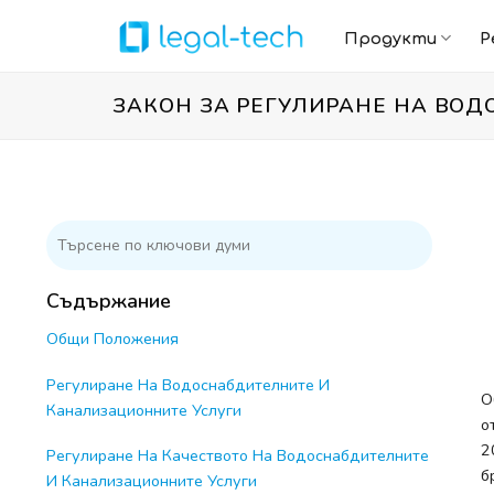
Skip
to
Продукти
Р
content
ЗАКОН ЗА РЕГУЛИРАНЕ НА ВО
Съдържание
Общи Положения
Регулиране На Водоснабдителните И
О
Канализационните Услуги
о
2
Регулиране На Качеството На Водоснабдителните
б
И Канализационните Услуги