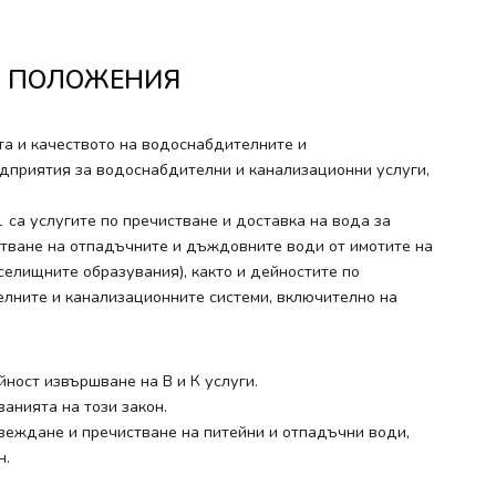
ЩИ ПОЛОЖЕНИЯ
та и качеството на водоснабдителните и
дприятия за водоснабдителни и канализационни услуги,
1 са услугите по пречистване и доставка на вода за
стване на отпадъчните и дъждовните води от имотите на
селищните образувания), както и дейностите по
лните и канализационните системи, включително на
йност извършване на В и К услуги.
ванията на този закон.
твеждане и пречистване на питейни и отпадъчни води,
н.