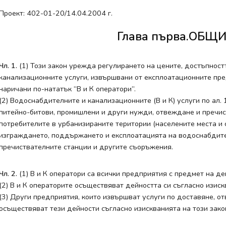
Проект: 402-01-20/14.04.2004 г.
Глава първа.ОБ
Чл. 1.
(1) Този закон урежда регулирането на цените, достъпност
канализационните услуги, извършвани от експлоатационните пре
наричани по-нататък “В и К оператори”.
(2) Водоснабдителните и канализационните (В и К) услуги по ал. 
питейно-битови, промишлени и други нужди, отвеждане и пречи
потребителите в урбанизираните територии (населените места и 
изграждането, поддържането и експлоатацията на водоснабдите
пречиствателните станции и другите съоръжения.
Чл. 2.
(1) В и К оператори са всички предприятия с предмет на де
(2) В и К операторите осъществяват дейността си съгласно изиск
(3) Други предприятия, които извършват услуги по доставяне, о
осъществяват тези дейности съгласно изискванията на този зако