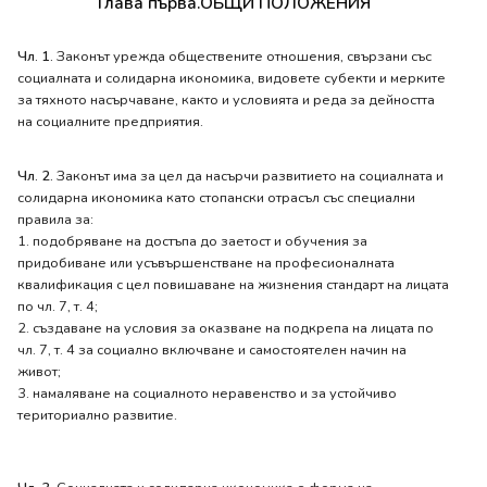
Глава първа.ОБЩИ ПОЛОЖЕНИЯ
Чл. 1.
Законът урежда обществените отношения, свързани със
социалната и солидарна икономика, видовете субекти и мерките
за тяхното насърчаване, както и условията и реда за дейността
на социалните предприятия.
Чл. 2.
Законът има за цел да насърчи развитието на социалната и
солидарна икономика като стопански отрасъл със специални
правила за:
1. подобряване на достъпа до заетост и обучения за
придобиване или усъвършенстване на професионалната
квалификация с цел повишаване на жизнения стандарт на лицата
по чл. 7, т. 4;
2. създаване на условия за оказване на подкрепа на лицата по
чл. 7, т. 4 за социално включване и самостоятелен начин на
живот;
3. намаляване на социалното неравенство и за устойчиво
териториално развитие.