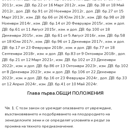
2011г., изм. ДВ. бр.22 от 16 Март 2012г., изм. ДВ. бр.38 от 18 Май
2012г., доп. ДВ. бр.91 от 20 Ноември 2012г., доп. ДВ. бр.27 от 15
Март 2013г., изм. ДВ. бр.66 от 26 Юли 2013г., изм. ДВ. бр.98 от 28
Ноември 2014г., изм. ДВ. бр.14 от 20 Февруари 2015г., изм. и доп.
ДВ. бр.61 от 11 Август 2015г., изм. и доп. ДВ. бр.100 от 18
Декември 2015г., изм. ДВ. бр.61 от 5 Август 2016г., изм. ДВ. бр.58
от 18 Юли 2017г., изм. ДВ. бр.96 от 1 Декември 2017г., изм. и доп.
ДВ. бр.17 от 23 Февруари 2018г., изм. и доп. ДВ. бр.77 от 18
Септември 2018г., изм. и доп. ДВ. бр.83 от 9 Октомври 2018г., доп.
ДВ. бр.21 от 12 Март 2021г., изм. ДВ. бр.102 от 23 Декември
2022г., изм. и доп. ДВ. бр.86 от 13 Октомври 2023г., изм. ДВ. бр.102
от 8 Декември 2023г., изм. и доп. ДВ. бр.106 от 22 Декември
2023г., изм. и доп. ДВ. бр.16 от 23 Февруари 2024г., доп. ДВ. бр.33
от 12 Април 2024г., изм. ДВ. бр.41 от 10 Май 2024г.
Глава първа.ОБЩИ ПОЛОЖЕНИЯ
Чл. 1.
С този закон се уреждат опазването от увреждане,
възстановяването и подобряването на плодородието на
земеделските земи и се определят условията и редът за
промяна на тяхното предназначение.