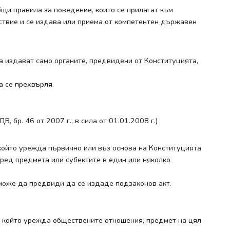
общи правила за поведение, които се прилагат към
ствие и се издава или приема от компетентен държавен
 да издават само органите, предвидени от Конституцията,
а се прехвърля.
 ДВ, бр. 46 от 2007 г., в сила от 01.01.2008 г.)
т, който урежда първично или въз основа на Конституцията
оред предмета или субектите в един или няколко
 може да предвиди да се издаде подзаконов акт.
кт, който урежда обществените отношения, предмет на цял