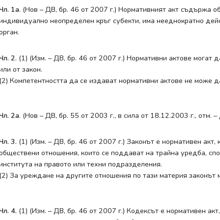
Чл. 1а
. (Нов – ДВ, бр. 46 от 2007 г.) Нормативният акт съдържа 
индивидуално неопределен кръг субекти, има нееднократно дей
орган.
Чл. 2.
(1) (Изм. – ДВ, бр. 46 от 2007 г.) Нормативни актове могат
или от закон.
(2) Компетентността да се издават нормативни актове не може д
Чл. 2а
. (Нов – ДВ, бр. 55 от 2003 г., в сила от 18.12.2003 г., отм. –
Чл. 3.
(1) (Изм. – ДВ, бр. 46 от 2007 г.) Законът е нормативен ак
обществени отношения, които се поддават на трайна уредба, сп
института на правото или техни подразделения.
(2) За уреждане на другите отношения по тази материя законът
Чл. 4.
(1) (Изм. – ДВ, бр. 46 от 2007 г.) Кодексът е нормативен а