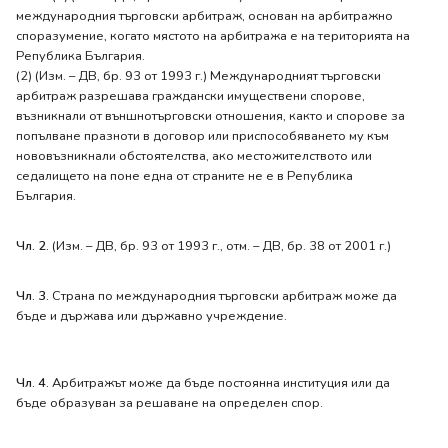
международния търговски арбитраж, основан на арбитражно
споразумение, когато мястото на арбитража е на територията на
Република България.
(2) (Изм. – ДВ, бр. 93 от 1993 г.) Международният търговски
арбитраж разрешава граждански имуществени спорове,
възникнали от външнотърговски отношения, както и спорове за
попълване празноти в договор или приспособяването му към
нововъзникнали обстоятелства, ако местожителството или
седалището на поне една от страните не е в Република
България.
Чл. 2.
(Изм. – ДВ, бр. 93 от 1993 г., отм. – ДВ, бр. 38 от 2001 г.)
Чл. 3.
Страна по международния търговски арбитраж може да
бъде и държава или държавно учреждение.
Чл. 4.
Арбитражът може да бъде постоянна институция или да
бъде образуван за решаване на определен спор.