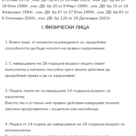
от 8 Май 1979г., изм. ДВ. бр.41 от 28 Май 1985г., изм. ДВ. бр.46 от
16 Юни 1989г., изм. ДВ. бр.20 от 9 Март 1990г., изм. ДВ. бр.15 от 18
Февруари 1994г., изм. ДВ. бр.67 от 27 Юли 1999г., изм. ДВ. бр.81 от
6 Октомври 2000г., изм. ДВ. бр.120 от 29 Декември 2002г.
I. ФИЗИЧЕСКИ ЛИЦА
1. Всяко лице, от момента на раждането си, придобива
способността да бъде носител на права и задължения.
2. С навършване на 18-годишна възраст лицата стават
пълнолетни и напълно способни чрез своите действия да
придобиват права и да се задължават.
3. Лицата, които не са навършили 14-годишна възраст, са
малолетни.
Вместо тях и от тяхно име правни действия извършват техните
законни представители – родители или настойници.
4. Лицата от 14 години до навършване на 18-годишна възраст са
непълнолетни.