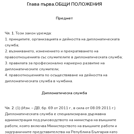
Глава първа.ОБЩИ ПОЛОЖЕНИЯ
Предмет
Чл. 1.
Този закон урежда:
1. принципите, организацията и дейността на дипломатическата
служба;
2. възникването, изменението и прекратяването на
правоотношенията със служителите в дипломатическата служба;
3. правилата за професионално кариерно развитие на
дипломатическите служители;
4. правоотношенията по осъществяване на дейността на
дипломатическата служба в чужбина.
Дипломатическа служба
Чл. 2.
(1) (Изм. – ДВ, бр. 69 от 2011 г., в сила от 08.09.2011 г.)
Дипломатическата служба е специализирана държавна
администрация под ръководството на министъра на външните
работи, която включва Министерството на външните работи и
задграничните представителства на Република България като