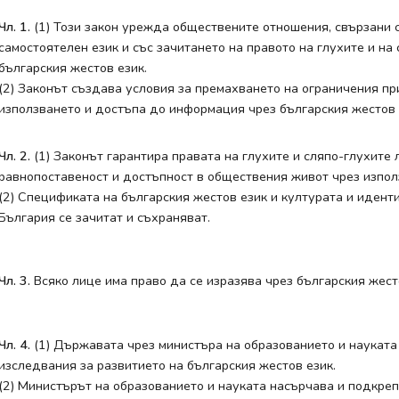
Чл. 1.
(1) Този закон урежда обществените отношения, свързани с
самостоятелен език и със зачитането на правото на глухите и на
българския жестов език.
(2) Законът създава условия за премахването на ограничения пр
използването и достъпа до информация чрез българския жестов 
Чл. 2.
(1) Законът гарантира правата на глухите и сляпо-глухите 
равнопоставеност и достъпност в обществения живот чрез изпол
(2) Спецификата на българския жестов език и културата и идент
България се зачитат и съхраняват.
Чл. 3.
Всяко лице има право да се изразява чрез българския жесто
Чл. 4.
(1) Държавата чрез министъра на образованието и науката
изследвания за развитието на българския жестов език.
(2) Министърът на образованието и науката насърчава и подкреп