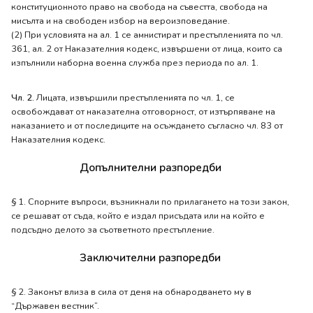
конституционното право на свобода на съвестта, свобода на
мисълта и на свободен избор на вероизповедание.
(2) При условията на ал. 1 се амнистират и престъпленията по чл.
361, ал. 2 от Наказателния кодекс, извършени от лица, които са
изпълнили наборна военна служба през периода по ал. 1.
Чл. 2.
Лицата, извършили престъпленията по чл. 1, се
освобождават от наказателна отговорност, от изтърпяване на
наказанието и от последиците на осъждането съгласно чл. 83 от
Наказателния кодекс.
Допълнителни разпоредби
§ 1. Спорните въпроси, възникнали по прилагането на този закон,
се решават от съда, който е издал присъдата или на който е
подсъдно делото за съответното престъпление.
Заключителни разпоредби
§ 2. Законът влиза в сила от деня на обнародването му в
“Държавен вестник”.