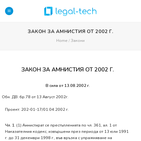
Skip
to
content
ЗАКОН ЗА АМНИСТИЯ ОТ 2002 Г.
Home
/
Закони
ЗАКОН ЗА АМНИСТИЯ ОТ 2002 Г.
В сила от 13.08.2002 г.
Обн. ДВ. бр.78 от 13 Август 2002г.
Проект: 202-01-17/01.04.2002 г.
Чл. 1.
(1) Амнистират се престъпленията по чл. 361, ал. 1 от
Наказателния кодекс, извършени през периода от 13 юли 1991
г. до 31 декември 1998 г., във връзка с упражняване на