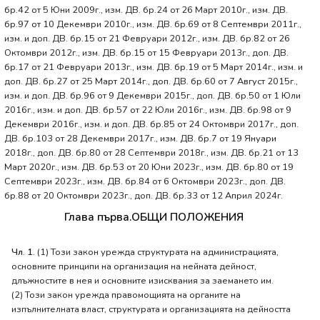
бр.42 от 5 Юни 2009г., изм. ДВ. бр.24 от 26 Март 2010г., изм. ДВ.
бр.97 от 10 Декември 2010г., изм. ДВ. бр.69 от 8 Септември 2011г.,
изм. и доп. ДВ. бр.15 от 21 Февруари 2012г., изм. ДВ. бр.82 от 26
Октомври 2012г., изм. ДВ. бр.15 от 15 Февруари 2013г., доп. ДВ.
бр.17 от 21 Февруари 2013г., изм. ДВ. бр.19 от 5 Март 2014г., изм. и
доп. ДВ. бр.27 от 25 Март 2014г., доп. ДВ. бр.60 от 7 Август 2015г.,
изм. и доп. ДВ. бр.96 от 9 Декември 2015г., доп. ДВ. бр.50 от 1 Юли
2016г., изм. и доп. ДВ. бр.57 от 22 Юли 2016г., изм. ДВ. бр.98 от 9
Декември 2016г., изм. и доп. ДВ. бр.85 от 24 Октомври 2017г., доп.
ДВ. бр.103 от 28 Декември 2017г., изм. ДВ. бр.7 от 19 Януари
2018г., доп. ДВ. бр.80 от 28 Септември 2018г., изм. ДВ. бр.21 от 13
Март 2020г., изм. ДВ. бр.53 от 20 Юни 2023г., изм. ДВ. бр.80 от 19
Септември 2023г., изм. ДВ. бр.84 от 6 Октомври 2023г., доп. ДВ.
бр.88 от 20 Октомври 2023г., доп. ДВ. бр.33 от 12 Април 2024г.
Глава първа.ОБЩИ ПОЛОЖЕНИЯ
Чл. 1.
(1) Този закон урежда структурата на администрацията,
основните принципи на организация на нейната дейност,
длъжностите в нея и основните изисквания за заемането им.
(2) Този закон урежда правомощията на органите на
изпълнителната власт, структурата и организацията на дейността