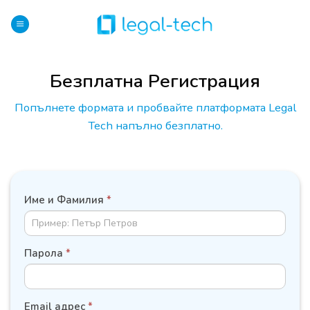
Skip
to
content
Безплатна Регистрация
Попълнете формата и пробвайте платформата Legal
Tech напълно безплатно.
ДАННИ
Име и Фамилия
*
НА
СЛУЖИТЕЛ
Парола
*
Email адрес
*