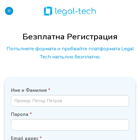
Skip
to
content
Безплатна Регистрация
Попълнете формата и пробвайте платформата Legal
Tech напълно безплатно.
ДАННИ
Име и Фамилия
*
НА
СЛУЖИТЕЛ
Парола
*
Email адрес
*