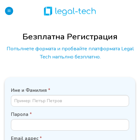
Skip
to
content
Безплатна Регистрация
Попълнете формата и пробвайте платформата Legal
Tech напълно безплатно.
ДАННИ
Име и Фамилия
*
НА
СЛУЖИТЕЛ
Парола
*
Email адрес
*