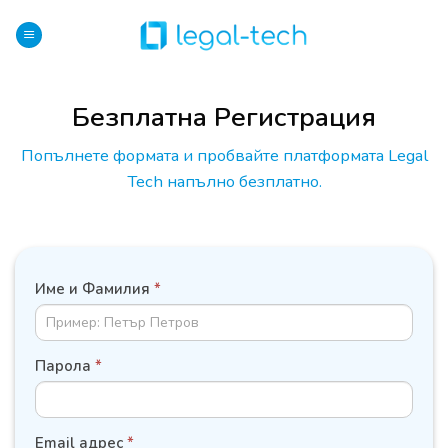
Skip
to
content
Безплатна Регистрация
Попълнете формата и пробвайте платформата Legal
Tech напълно безплатно.
ДАННИ
Име и Фамилия
*
НА
СЛУЖИТЕЛ
Парола
*
Email адрес
*