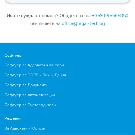
Имате нужда от помощ? Обадете се на
+359 895585850
или пишете на
office@legal-tech.bg
Софтуер
Софтуер за Адвокати и Кантори
Софтуер за GDPR и Лични Данни
Софтуер за Документи
Софтуер за Автоматизации
Софтуер за Счетоводители
Решения
За Адвокати и Юристи