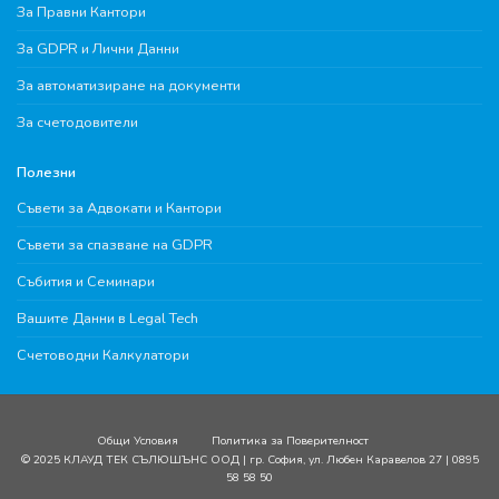
За Правни Кантори
За GDPR и Лични Данни
За автоматизиране на документи
За счетодовители
Полезни
Съвети за Адвокати и Кантори
Съвети за спазване на GDPR
Събития и Семинари
Вашите Данни в Legal Tech
Счетоводни Калкулатори
Общи Условия
Политика за Поверителност
© 2025 КЛАУД ТЕК СЪЛЮШЪНС ООД | гр. София, ул. Любен Каравелов 27 | 0895
58 58 50