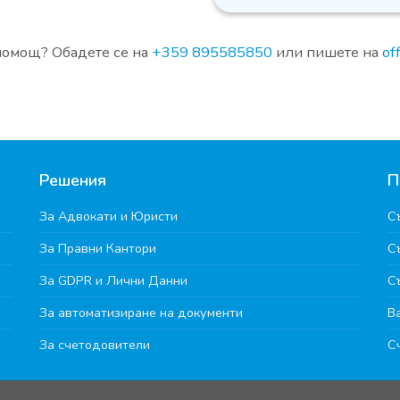
помощ? Обадете се на
+359 895585850
или пишете на
off
Решения
П
За Адвокати и Юристи
С
За Правни Кантори
С
За GDPR и Лични Данни
С
За автоматизиране на документи
В
За счетодовители
С