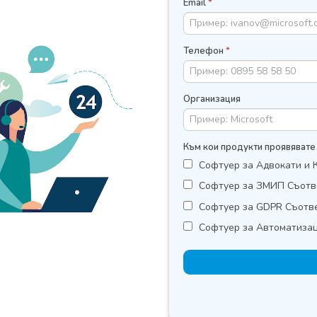
Email
*
Телефон
*
Организация
Към кои продукти проявявате
Софтуер за Адвокати и 
Софтуер за ЗМИП Съотв
Софтуер за GDPR Съотв
Софтуер за Автоматизац