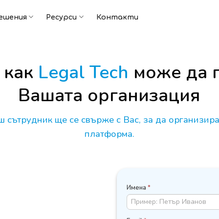
ешения
Ресурси
Контакти
 как
Legal Tech
може да 
Вашата организация
 сътрудник ще се свърже с Вас, за да организир
платформа.
ЗАПИСВАНЕ
Имена
*
ЗА
ДЕМО