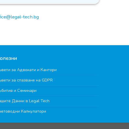
ice@legal-tech.bg
олезни
ъвети за Адвокати и Кантори
ъвети за спазване на GDPR
ъбития и Семинари
ашите Данни в Legal Tech
четоводни Калкулатори