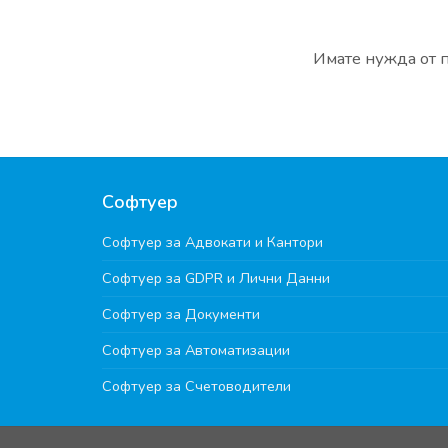
Имате нужда от 
Софтуер
Софтуер за Адвокати и Кантори
Софтуер за GDPR и Лични Данни
Софтуер за Документи
Софтуер за Автоматизации
Софтуер за Счетоводители