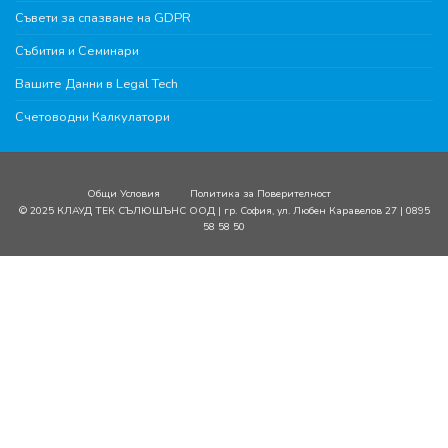
Съвети за спазване на GDPR
Събития и Семинари
Вашите Данни в Legal Tech
Счетоводни Калкулатори
Общи Условия
Политика за Поверителност
© 2025 КЛАУД ТЕК СЪЛЮШЪНС ООД | гр. София, ул. Любен Каравелов 27 | 0895
58 58 50