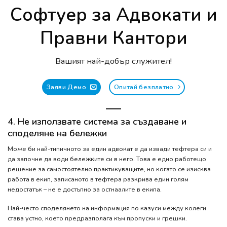
Софтуер за Адвокати и
Правни Кантори
Вашият най-добър служител!
Заяви Демо
Опитай безплатно
4. Не използвате система за създаване и
споделяне на бележки
Може би най-типичното за един адвокат е да извади тефтера си и
да започне да води бележките си в него. Това е едно работещо
решение за самостоятелно практикуващите, но когато се изисква
работа в екип, записаното в тефтера разкрива един голям
недостатък – не е достъпно за остнаалите в екипа.
Най-често споделянето на информация по казуси между колеги
става устно, което предразполага към пропуски и грешки.