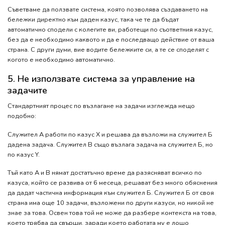
Съветваме да ползвате система, която позволява създаването на
бележки директно към даден казус, така че те да бъдат
автоматично сподели с колегите ви, работещи по съответния казус,
без да е необходимо каквото и да е последващо действие от ваша
страна. С други думи, вие водите бележките си, а те се споделят с
когото е необходимо автоматично.
5. Не използвате система за управление на
задачите
Стандартният процес по възлагане на задачи изглежда нещо
подобно:
Служител А работи по казус Х и решава да възложи на служител Б
дадена задача. Служител В също възлага задача на служител Б, но
по казус Y.
Тъй като А и В нямат достатъчно време да разясняват всичко по
казуса, който се развива от 6 месеца, решават без много обяснения
да дадат частична информация към служител Б. Служител Б от своя
страна има още 10 задачи, възложени по други казуси, но никой не
знае за това. Освен това той не може да разбере контекста на това,
което трябва да свърши, заради което работата му е лошо