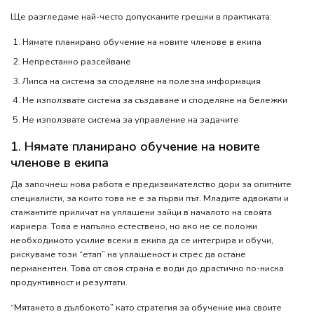
Ще разгледаме най-често допусканите грешки в практиката:
Нямате планирано обучение на новите членове в екипа
Непрестанно разсейване
Липса на система за споделяне на полезна информация
Не използвате система за създаване и споделяне на бележки
Не използвате система за управление на задачите
1. Нямате планирано обучение на новите
членове в екипа
Да започнеш нова работа е предизвикателство дори за опитните
специалисти, за които това не е за първи път. Младите адвокати и
стажантите приличат на уплашени зайци в началото на своята
кариера. Това е напълно естествено, но ако не се положи
необходимото усилие всеки в екипа да се интегрира и обучи,
рискуваме този “етап” на уплашеност и стрес да остане
перманентен. Това от своя страна е води до драстично по-ниска
продуктивност и резултати.
“Мятането в дълбокото” като стратегия за обучение има своите