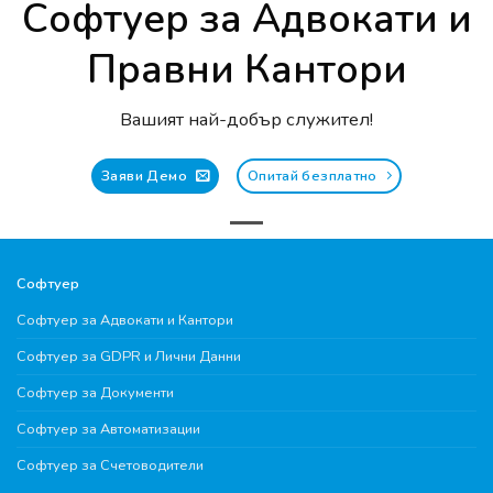
Софтуер за Адвокати и
Правни Кантори
Вашият най-добър служител!
Заяви Демо
Опитай безплатно
Софтуер
Софтуер за Адвокати и Кантори
Софтуер за GDPR и Лични Данни
Софтуер за Документи
Софтуер за Автоматизации
Софтуер за Счетоводители