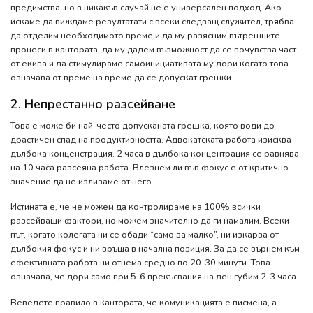
предимства, но в никакъв случай не е универсален подход. Ако
искаме да виждаме резултатати с всеки следващ служител, трябва
да отделим необходимото време и да му разясним вътрешните
процеси в кантората, да му дадем възможност да се почувства част
от екипа и да стимулираме самоинициативата му дори когато това
означава от време на време да се допускат грешки.
2. Непрестанно разсейване
Това е може би най-често допусканата грешка, която води до
драстичен спад на продуктивността. Адвокатската работа изисква
дълбока конценстрация. 2 часа в дълбока концентрация се равнява
на 10 часа разсеяна работа. Влезнем ли във фокус е от критично
значение да не излизаме от него.
Истината е, че не можем да контролираме на 100% всички
разсейващи фактори, но можем значително да ги намалим. Всеки
път, когато колегата ни се обади “само за малко”, ни изкарва от
дълбокия фокус и ни връща в начална позиция. За да се върнем към
ефективната работа ни отнема средно по 20-30 минути. Това
означава, че дори само при 5-6 прекъсвания на ден губим 2-3 часа.
Веведете правило в кантората, че комуникацията е писмена, а