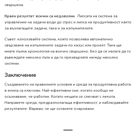
свършена.
Краен резултат: всички са недоволни
. Липсата на система за
управление на задачи води до стрес и липса на продуктивност както
за възлагащите задачи, така и за изпълнителите.
Съвет: използвайте система, която позволява автоматично
свързване на изпълнените задачи по казус или проект. Така ще
имате пълна хронология на всичко свършено, без да се налага да го
въвеждате няколко пъти и да го прехвърляте между няколко
системи.
Заключение
Създаването на правилните условия и среда за продуктивна работа
в екипа са ключови. Най-ефективни сме, когато изобщо не
осъзнаваме, че работим. Когато нещата се слючват с лекота.
Направете среда, предразполагаща ефективност, и наблюдавайте
резултатите. Вярвам, че ще останете очаровани.