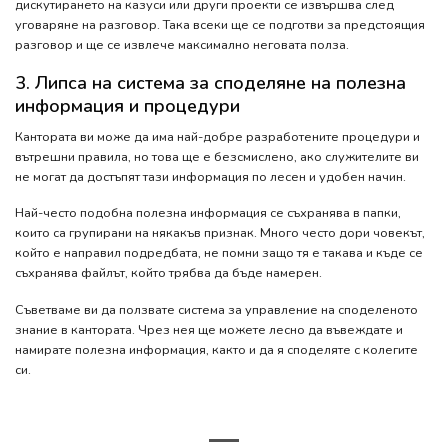
дискутирането на казуси или други проекти се извършва след
уговаряне на разговор. Така всеки ще се подготви за предстоящия
разговор и ще се извлече максимално неговата полза.
3. Липса на система за споделяне на полезна
информация и процедури
Кантората ви може да има най-добре разработените процедури и
вътрешни правила, но това ще е безсмислено, ако служителите ви
не могат да достъпят тази информация по лесен и удобен начин.
Най-често подобна полезна информация се съхранява в папки,
които са групирани на някакъв признак. Много често дори човекът,
който е направил подредбата, не помни защо тя е такава и къде се
съхранява файлът, който трябва да бъде намерен.
Съветваме ви да ползвате система за управление на споделеното
знание в кантората. Чрез нея ще можете лесно да въвеждате и
намирате полезна информация, както и да я споделяте с колегите
си.