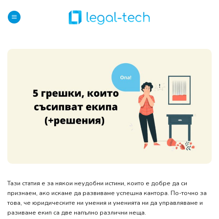
Skip
to
content
Тази статия е за някои неудобни истини, които е добре да си
признаем, ако искаме да развиваме успешна кантора. По-точно за
това, че юридическите ни умения и уменията ни да управляваме и
разиваме екип са две напълно различни неща.